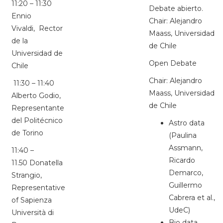
11:20 – 11:30
Debate abierto.
Ennio
Chair: Alejandro
Vivaldi, Rector
Maass, Universidad
de la
de Chile
Universidad de
Open Debate
Chile
Chair: Alejandro
11:30 – 11:40
Maass, Universidad
Alberto Godio,
de Chile
Representante
del Politécnico
Astro data
de Torino
(Paulina
Assmann,
11:40 –
Ricardo
11.50 Donatella
Demarco,
Strangio,
Guillermo
Representative
Cabrera et al.,
of Sapienza
UdeC)
Università di
Bio data