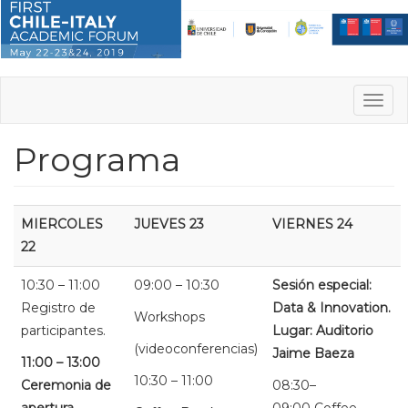
Pasar
al
contenido
principal
Togg
navig
Programa
MIERCOLES
JUEVES 23
VIERNES 24
22
10:30 – 11:00
09:00 – 10:30
Sesión especial:
Registro de
Data & Innovation.
Workshops
participantes.
Lugar: Auditorio
(videoconferencias)
Jaime Baeza
11:00 – 13:00
10:30 – 11:00
Ceremonia de
08:30–