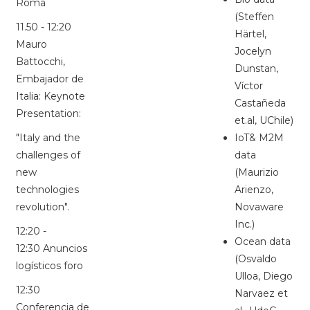
Roma
(Steffen
11.50 - 12:20
Härtel,
Mauro
Jocelyn
Battocchi,
Dunstan,
Embajador de
Víctor
Italia: Keynote
Castañeda
Presentation:
et.al, UChile)
"Italy and the
IoT& M2M
challenges of
data
new
(Maurizio
technologies
Arienzo,
revolution".
Novaware
Inc.)
12:20 -
Ocean data
12:30 Anuncios
(Osvaldo
logísticos foro
Ulloa, Diego
12:30
Narvaez et
Conferencia de